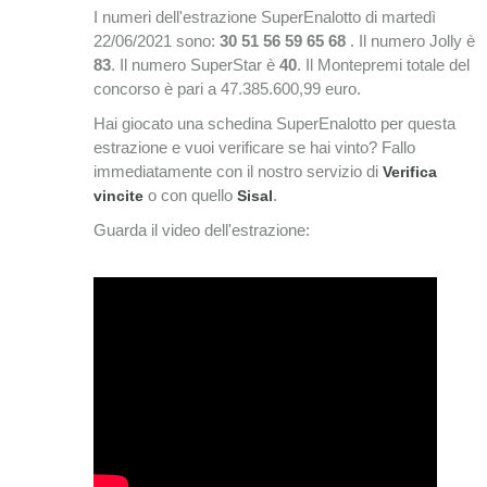
I numeri dell'estrazione SuperEnalotto di martedì
22/06/2021 sono:
30 51 56 59 65 68
. Il numero Jolly è
83
. Il numero SuperStar è
40
. Il Montepremi totale del
concorso è pari a 47.385.600,99 euro.
Hai giocato una schedina SuperEnalotto per questa
estrazione e vuoi verificare se hai vinto? Fallo
immediatamente con il nostro servizio di
Verifica
o con quello
.
vincite
Sisal
Guarda il video dell'estrazione: