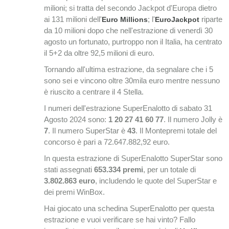
milioni; si tratta del secondo Jackpot d'Europa dietro
ai 131 milioni dell'
; l'
riparte
Euro Millions
EuroJackpot
da 10 milioni dopo che nell'estrazione di venerdì 30
agosto un fortunato, purtroppo non il Italia, ha centrato
il 5+2 da oltre 92,5 milioni di euro.
Tornando all'ultima estrazione, da segnalare che i 5
sono sei e vincono oltre 30mila euro mentre nessuno
è riuscito a centrare il 4 Stella.
I numeri dell'estrazione SuperEnalotto di sabato 31
Agosto 2024 sono:
1 20 27 41 60 77
. Il numero Jolly è
7
. Il numero SuperStar è
43
. Il Montepremi totale del
concorso è pari a 72.647.882,92 euro.
In questa estrazione di SuperEnalotto SuperStar sono
stati assegnati
653.334
premi
, per un totale di
3.802.863
euro
, includendo le quote del SuperStar e
dei premi WinBox.
Hai giocato una schedina SuperEnalotto per questa
estrazione e vuoi verificare se hai vinto? Fallo