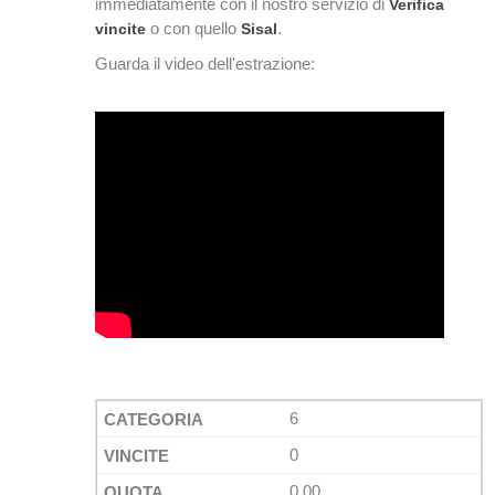
immediatamente con il nostro servizio di
Verifica
o con quello
.
vincite
Sisal
Guarda il video dell'estrazione:
6
0
0,00