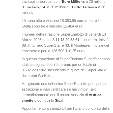
Jackpot in Europa, con l'
a 26 milioni,
Euro Millions
l'
, a 30 milioni e il
a 38
EuroJackpot
Lotto Tedesco
milioni.
I 5 sono otto e vincono 18.083,95 euro mentre i 4
Stella sono tre e vincono 12.484 euro.
I numeri dell'estrazione SuperEnalotto di venerdì 13
Marzo 2026 sono:
3 11 13 20 53 61
. Il numero Jolly è
88
. Il numero SuperStar è
43
. Il Montepremi totale del
concorso è pari a 136.500.110,25 euro.
In questa estrazione di SuperEnalotto SuperStar sono
stati assegnati 660.765 premi, per un totale di
3.632.229 euro, includendo le quote del SuperStar e
dei premi WinBox.
Hai giocato una schedina SuperEnalotto per questa
estrazione e vuoi verificare se hai vinto? Fallo
immediatamente con il nostro servizio di
Verifica
o con quello
.
vincite
Sisal
Appuntamento a sabato 14 per l'ultimo concorso della