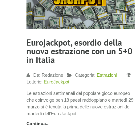
Eurojackpot, esordio della
nuova estrazione con un 5+0
in Italia
Da: Redazione
Categoria:
Estrazioni
Lotterie:
EuroJackpot
Le estrazioni settimanali del popolare gioco europeo
che coinvolge ben 18 paesi raddoppiano e martedì 29
marzo si è tenuta la prima delle nuove estrazioni del
martedì dell'EuroJackpot.
Continua...