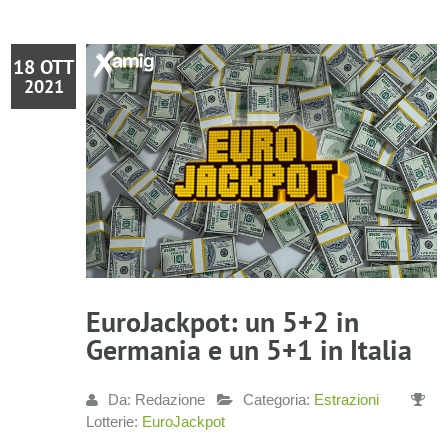
18 OTT
2021
EuroJackpot: un 5+2 in
Germania e un 5+1 in Italia
Da: Redazione
Categoria:
Estrazioni
Lotterie:
EuroJackpot