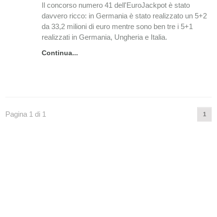
Il concorso numero 41 dell'EuroJackpot è stato
davvero ricco: in Germania è stato realizzato un 5+2
da 33,2 milioni di euro mentre sono ben tre i 5+1
realizzati in Germania, Ungheria e Italia.
Continua...
Pagina 1 di 1
1