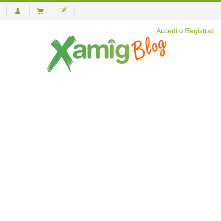
Accedi
o
Registrati